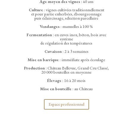
Âge moyen des vignes
: 40 ans
Culture
: vignes cultivées traditionnellement
et pour partie enherbées, ébourgeonnage
puis éclaircissage, sélection parcellaire
Vendanges
: manuelles à 100 %
Fermentation
: en cuves inox, béton, bois avec
système
de régulation des températures
Cuvaison
: 2 à 3 semaines
Mise en barrique
: immédiate après écoulage
Production
: Château Bellevue, Grand Cru Classé,
20 000 bouteilles en moyenne
Élevage
: 16 à 20 mois
Mise en bouteille
: au Château
Espace professionnel