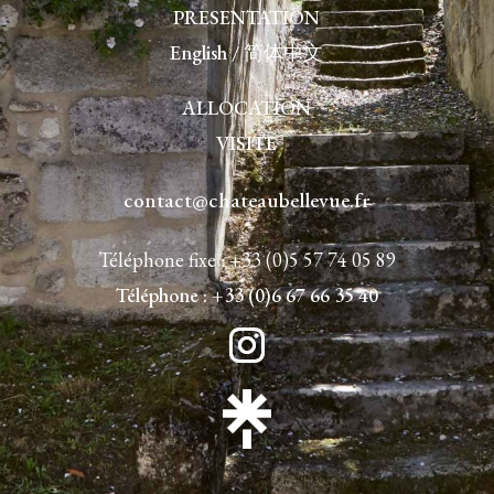
PRESENTATION
English
/
简体中文
ALLOCATION
VISITE
contact@chateaubellevue.fr
Téléphone fixe :
+33 (0)5 57 74 05 89
Téléphone :
+33 (0)6 67 66 35 40